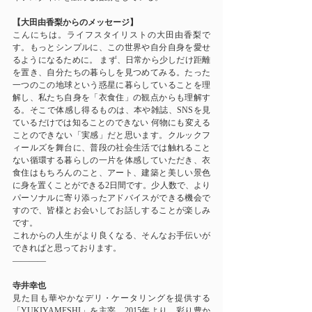
【大田由香梨からのメッセージ】
こんにちは。ライフスタイリストの大田由香梨で
す。もっとシンプルに、この世界や自分自身を愛せ
るようになるために。 まず、日常から少しだけ距離
を置き、自分たちの暮らしを見つめてみる。たった
一つのこの地球という惑星に暮らしていることを理
解し、私たち自身を「衣食住」の観点からも理解す
る。そこで体感し得るものは、本や雑誌、SNSを見
ているだけでは知ることのできない 何物にも変える
ことのできない「実感」だと思います。クルックフ
ィールズを舞台に、普段の社会生活では触れること
ない循環する暮らしの一片を体感していただき、衣
食住はもちろんのこと、アート、建築と美しい景色
に身を置くことができる2日間です。少人数で、より
パーソナルに寄り添ったアドバイスができる機会で
すので、皆様とお会いしてお話しすることが楽しみ
です。
これからの人生がより良くなる、そんなお手伝いが
できればと思っております。
————
寺井幸也
見た目も華やかなデリ・ケータリングを提供する
「YUKIYAMESHI」を主宰。2015年より、彩り豊か