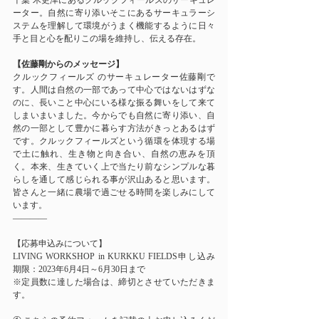
千葉 木更津にあるクルックフィールズのサーキュレ
ーター。自然に寄り添いそこにあるサーキュラーシ
ステムを理解して環境がうまく機能するように日々
手と目と心を配りこの場を維持し、伝える存在。
【佐藤剛からのメッセージ】
クルックフィールズ のサーキュレーター佐藤剛で
す。人間は自然の一部であって中心ではないはずな
のに、長いこと中心にいる様な振る舞いをして来て
しまいまいました。今からでも自然に寄り添い、自
然の一部として豊かに暮らす方法がきっとあるはず
です。クルックフィールズという循環を体現する場
で土に触れ、生き物と向き合い、自然の恵みを頂
く。本来、生きていく上で当たり前なシンプルな暮
らしを通して感じられる事が沢山あると思います。
皆さんと一緒に農場で過ごせる時間を楽しみにして
います。
————
【応募申込みについて】
LIVING WORKSHOP in KURKKU FIELDS申し込み
期限：2023年6月4日～6月30日まで
※定員数に達した場合は、締切とさせていただきま
す。