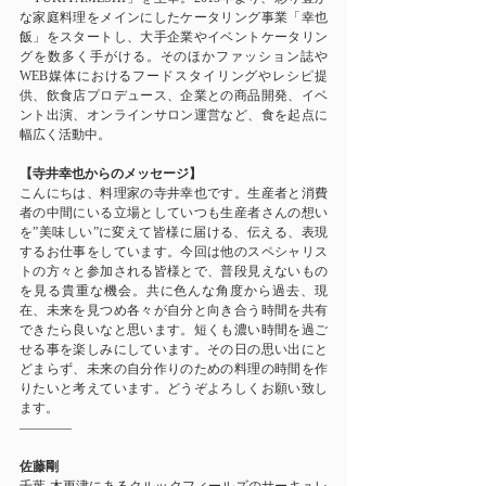
な家庭料理をメインにしたケータリング事業「幸也
飯」をスタートし、大手企業やイベントケータリン
グを数多く手がける。そのほかファッション誌や
WEB媒体におけるフードスタイリングやレシピ提
供、飲食店プロデュース、企業との商品開発、イベ
ント出演、オンラインサロン運営など、食を起点に
幅広く活動中。
【寺井幸也からのメッセージ】
こんにちは、料理家の寺井幸也です。生産者と消費
者の中間にいる立場としていつも生産者さんの想い
を”美味しい”に変えて皆様に届ける、伝える、表現
するお仕事をしています。今回は他のスペシャリス
トの方々と参加される皆様とで、普段見えないもの
を見る貴重な機会。共に色んな角度から過去、現
在、未来を見つめ各々が自分と向き合う時間を共有
できたら良いなと思います。短くも濃い時間を過ご
せる事を楽しみにしています。その日の思い出にと
どまらず、未来の自分作りのための料理の時間を作
りたいと考えています。どうぞよろしくお願い致し
ます。
————
佐藤剛