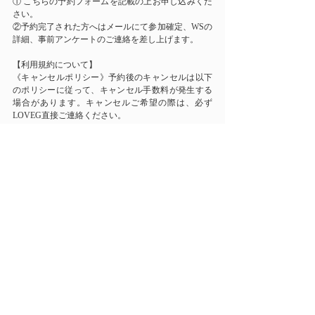
① こちらの予約フォームを記載の上お申し込みくだ
さい。
②予約完了された方へはメールにて参加確定、WSの
詳細、事前アンケートのご連絡を差し上げます。
【利用規約について】
《キャンセルポリシー》予約後のキャンセルは以下
のポリシーに従って、キャンセル手数料が発生する
場合があります。キャンセルご希望の際は、必ず
LOVEG直接ご連絡ください。
《キャンセル料金について》いかなる理由につきま
しても、お客様事情によるキャンセルについては、
規定通りキャンセル料金を頂戴いたします。
・予約後のキャンセルは以下のポリシーに従って、
キャンセル手数料が発生いたします。ご予約後のキ
ャンセル・・・50%ご利用日より10日以内のキャン
セル・・・70%ご利用日より7日以内のキャンセ
ル・・・100%(ご利用日前日を1としてカウントいた
します。例：7月15日の御予約→7月5日午前0時より)
※気象状況等により、安全にご利用いただけないと
当方が判断した場合、施設の営業を中止させて頂く
ことがあります。
※以下の場合には、キャンセル料は発生致しませ
ん。・当施設の事情により、場内を閉鎖する場合・
気象庁により施設が台風の暴風警戒区域に入ると予