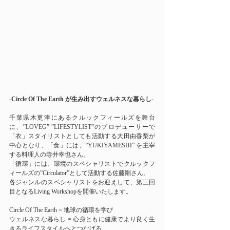
-Circle Of The Earth が生み出すウェルネスな暮らし-
千葉県木更津にあるクルックフィールズを舞台
に、”LOVEG” ”LIFESTYLIST”のプロデューサーで
「衣」スタイリストとしても活動する大田由香梨が
中心となり、「食」には、”YUKIYAMESHI” を主宰
する料理人の寺井幸也さん。
「循環」には、環境のスペシャリストでクルックフ
ィールズの”Circulator”として活動する佐藤剛さん。
各ジャンルのスペシャリストをお迎えして、第三回
目となるLiving Workshopを開催いたします。
Circle Of The Earth = 地球の循環を学び
ウェルネスな暮らし = 心身ともに健康でより良く生
きるライフスタイルへとつなげる