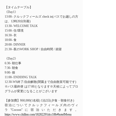
【タイムテーブル】
《Day1》
13:00- クルックフィールズ check in(バスでお越しの方
は、12時20分到着)
13:30- WELCOME TALK
15:00- 住/環境
16:30- 衣
18:00- 食
20:00- DINNER
21:30- 夜のWORK SHOP / 自由時間 / 就寝
《Day2》
6:30- 朝仕事
7:30- 朝食
9:00- 個
11:00- ENDDING TALK
12:30-WS終了/自由解散(閉園まで自由散策可能です)
※バス最終便 は17:00となります※天候によってプロ
グラムが変更になることがございます
【参加費】¥60,000(1名様) 1泊2日(夕食・朝食付き)
宿泊についてクルックフィールズ内のヴィ
ラ”Cocoon”に宿泊いただきます。
https://www.chillnn.com/18282291dcc18b#hotelMenu