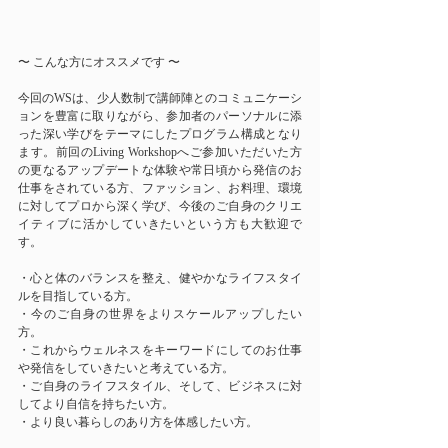
〜 こんな方にオススメです 〜
今回のWSは、少人数制で講師陣とのコミュニケーシ
ョンを豊富に取りながら、参加者のパーソナルに添
った深い学びをテーマにしたプログラム構成となり
ます。前回のLiving Workshopへご参加いただいた方
の更なるアップデートな体験や常日頃から発信のお
仕事をされている方、ファッション、お料理、環境
に対してプロから深く学び、今後のご自身のクリエ
イティブに活かしていきたいという方も大歓迎で
す。
・心と体のバランスを整え、健やかなライフスタイ
ルを目指している方。
・今のご自身の世界をよりスケールアップしたい
方。
・これからウェルネスをキーワードにしてのお仕事
や発信をしていきたいと考えている方。
・ご自身のライフスタイル、そして、ビジネスに対
してより自信を持ちたい方。
・より良い暮らしのあり方を体感したい方。