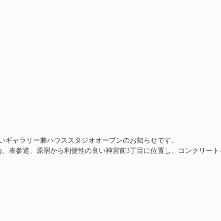
り新しいギャラリー兼ハウススタジオオープンのお知らせです。
Y は、青山、表参道、原宿から利便性の良い神宮前3丁目に位置し、コンクリー
。