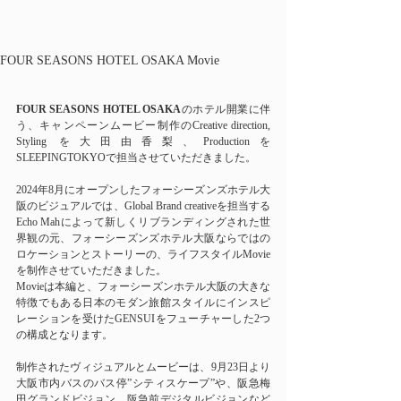
FOUR SEASONS HOTEL OSAKA Movie
FOUR SEASONS HOTEL OSAKA
のホテル開業に伴
う、キャンペーンムービー制作のCreative direction, 
Styling を大田由香梨、Productionを
SLEEPINGTOKYOで担当させていただきました。
2024年8月にオープンしたフォーシーズンズホテル大
阪のビジュアルでは、Global Brand creativeを担当する
Echo Mahによって新しくリブランディングされた世
界観の元、フォーシーズンズホテル大阪ならではの
ロケーションとストーリーの、ライフスタイルMovie
を制作させていただきました。
Movieは本編と、フォーシーズンホテル大阪の大きな
特徴でもある日本のモダン旅館スタイルにインスピ
レーションを受けたGENSUIをフューチャーした2つ
の構成となります。
制作されたヴィジュアルとムービーは、9月23日より
大阪市内バスのバス停”シティスケープ”や、阪急梅
田グランドビジョン、阪急前デジタルビジョンなど