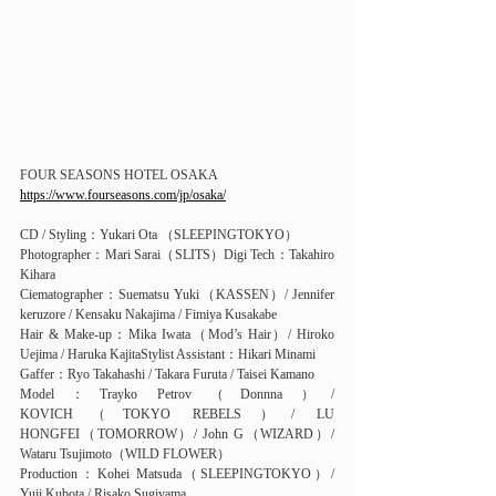
FOUR SEASONS HOTEL OSAKA
https://www.fourseasons.com/jp/osaka/
CD / Styling：Yukari Ota （SLEEPINGTOKYO）
Photographer：Mari Sarai（SLITS）Digi Tech：Takahiro 
Kihara
Ciematographer：Suematsu Yuki（KASSEN）/ Jennifer 
keruzore / Kensaku Nakajima / Fimiya Kusakabe
Hair & Make-up：Mika Iwata（Mod’s Hair）/ Hiroko 
Uejima / Haruka KajitaStylist Assistant：Hikari Minami
Gaffer：Ryo Takahashi / Takara Furuta / Taisei Kamano
Model：Trayko Petrov （Donnna ）/ 
KOVICH（TOKYO REBELS）/ LU 
HONGFEI（TOMORROW）/ John G（WIZARD）/ 
Wataru Tsujimoto（WILD FLOWER）
Production：Kohei Matsuda（SLEEPINGTOKYO）/ 
Yuji Kubota / Risako Sugiyama