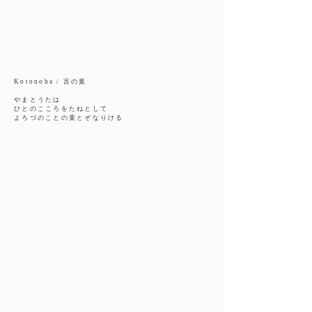
Kotonoha / 言の葉
やまとうたは
ひとのこころをたねとして
よろづのことの葉とぞなりける