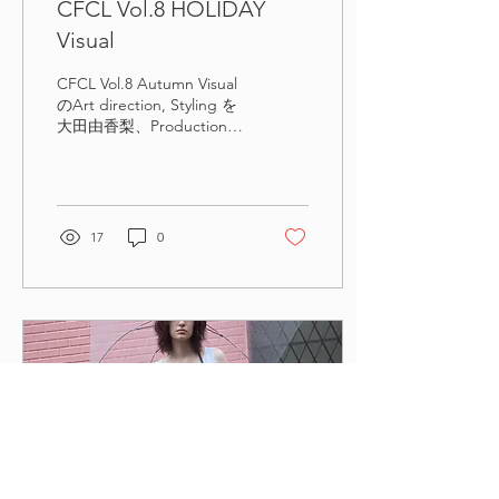
CFCL Vol.8 HOLIDAY
Visual
CFCL Vol.8 Autumn Visual
のArt direction, Styling を
大田由香梨、Productionを
SLEEPINGTOKYOで担当さ
せていただきました。
CFCL https://www.cfcl.jp/
AD /...
17
0