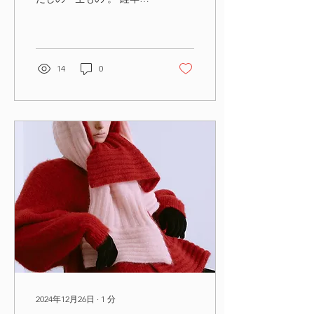
化を楽しめる、一生モノの
インテリアとは？」大田由
香梨を取材していただきま
した。 愛用の家具について
ご紹介させていただいた記
14
0
事は、webサイトでも公開
されていますので、ぜひご
覧になっていただければ
と...
2024年12月26日
∙
1
分