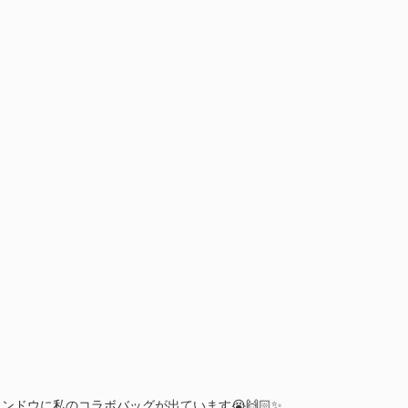
ンドウに私のコラボバッグが出ています😭🙌🏻✨