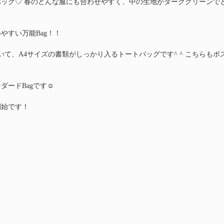
ック♡ 春のどんな服にも合わせやすく、中の生地がダークグリーンで
やすい万能Bag！！
いて、A4サイズの書類がしっかり入るトートバッグです^ ^ こちらも
！
ードBagです☺️
始です！ 