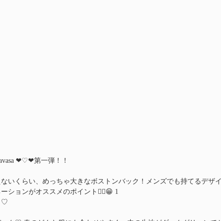
a Thavasa ❤︎♡❤︎第一弾！！
えないくらい、めっちゃ大きなボストンバック！メンズでも持てるデザ
ションがオススメのポイント☝🏻️😁 1
よ♡