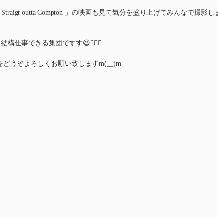
traigt outta Compton 」の映画も見て気分を盛り上げてみんなで撮影し
構仕事できる集団ですす😆👍🏻✨
YOをどうぞよろしくお願い致しますm(__)m