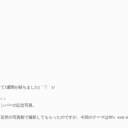
週間が経ちました( ´ ▽ ` )ﾉ
 ^
メンバーの記念写真。
真館で撮影してもらったのですが、今回のテーマは90's  west side Blac