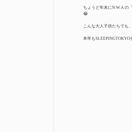
ちょうど年末にN.W.A の「S
😂
こんな大人子供たちでも、結
本年もSLEEPINGTOK