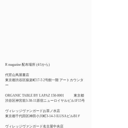
R magazine 配布場所 (4/1から)
代官山蔦屋書店
東京都渋谷区猿楽町17-5 2号館一階 アートカウンタ
ー
ORGANIC TABLE BY LAPAZ	150-0001	東京都
渋谷区神宮前3-38-11原宿ニューロイヤルビル1F15号 
ヴィレッジヴァンガードお茶ノ水店
東京都千代田区神田小川町3-14-3 ILUSAビルB1Ｆ
ヴィレッジヴァンガード名古屋中央店 