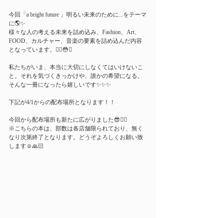
今回「a bright future 」明るい未来のために...をテーマ
に🌎✨
様々な人の考える未来を詰め込み、Fashion、Art、
FOOD、カルチャー、音楽の要素を詰め込んだ内容
となっています。☝🏻😳✨
私たちがいま、本当に大切にしなくてはいけないこ
と。それを気づくきっかけや、誰かの希望になる。
そんな一冊になったら嬉しいです✨✨✨
下記が4/1からの配布場所となります！！
今回から配布場所も新たに広がりました😎👍🏻
※こちらの本は、部数は各店舗限られており、無く
なり次第終了となります。どうぞよろしくお願い致
します☺️🙏🏻