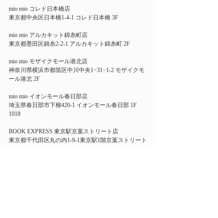
mio mio コレド日本橋店 
東京都中央区日本橋1-4-1 コレド日本橋 3F 
mio mio アルカキット錦糸町店 
東京都墨田区錦糸2-2-1 アルカキット錦糸町 2F 
mio mio モザイクモール港北店 
神奈川県横浜市都筑区中川中央1−31−1-2 モザイクモ
ール港北 2F 
mio mio イオンモール春日部店 
埼玉県春日部市下柳420-1 イオンモール春日部 1F 
1018 
BOOK EXPRESS 東京駅京葉ストリート店 
東京都千代田区丸の内1-9-1東京駅1階京葉ストリート
内 
HINT INDEX BOOK ecute東京店 
東京都千代田区丸の内1-9-1　JR東京駅構内1F　サウ
スコート内 
BOOK EXPRESS　グランスタ店 
東京都千代田区丸の内1-9-1ＪＲ東京駅構内B１ 