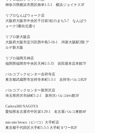
神奈川県横浜市西区南幸1-5-1　横浜ジョイナス3F 
リブロなんばウォーク店  
大阪府大阪市中央区千日前1虹のまち5-7　なんばウ
ォーク3番街北通り 
リブロ新大阪店  
大阪府大阪市淀川区西中島5-16-1　JR新大阪駅2階 ア
ルデ新大阪 
リブロ福岡天神店  
福岡県福岡市中央区天神2-5-35　岩田屋本店本館7F 
パルコブックセンター吉祥寺店  
東京都武蔵野市吉祥寺本町1-5-1　吉祥寺パルコB2F 
パルコブックセンター新所沢店 
埼玉県所沢市緑町1-2-1　新所沢パルコlet's館3F 
Carlova360 NAGOYA   
愛知県名古屋市中区栄3-29-1　名古屋パルコ東館4F 
mio mio bivaco（ビバコ）大手町店​ 
東京都千代田区大手町1-5-5 大手町タワーB2F 