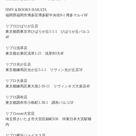
HMV＆BOOKS HAKATA   
福岡県福岡市博多区博多駅中央街9-1 博多マルイ6F 
リブロひばりが丘店 
東京都西東京市ひばりが丘1-1-1　ひばりが丘パルコ
4F 
リブロ浅草店  
東京都台東区浅草1-25　浅草ROX4F 
リブロ光が丘店 
東京都練馬区光が丘5-1-1　リヴィン光が丘店5F 
リブロ大泉店 
東京都練馬区東大泉2-10-11　リヴィンオズ大泉店4F 
リブロ調布店  
東京都調布市小島町1-38-1　調布パルコ5F 
リブロecute大宮店 
埼玉県さいたま市大宮区錦町630　JR東日本大宮駅構
内 
リブロ横浜ジョイナス店  