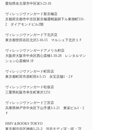
愛知県名古屋市中区栄3-23-10 
ヴィレッジヴァンガード新京極店 
京都府京都市中京区新京極通蛸薬師下ル東側町531-
2　ダイアモンドビル2階 
ヴィレッジヴァンガード下北沢店 
東京都世田谷区北沢2-10-15　マルシェ下北沢１Ｆ 
ヴィレッジヴァンガードアメリカ村店  
大阪府大阪市中央区西心斎橋1-10-28　レンタルマン
ション心斎橋M 1F 
ヴィレッジヴァンガード町田店 
東京都町田市原町田4-5-15　永宝店舗1・2Ｆ 
ヴィレッジヴァンガード松坂店 
三重県松阪市幸生町東沢1251 
ヴィレッジヴァンガード三宮店 
兵庫県神戸市中央区下山手通3-1-21　東栄ビル1・2
Ｆ 
HMV＆BOOKS TOKYO   
東京都渋谷区神南1-21-3　渋谷モディ5F・6F・7F 