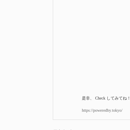
是非、 Check してみてね
https://poweredby.tokyo/