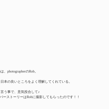
hotographerのRob。
、日本の良いところをよく理解してくれている。
言う事で、意気投合して♪
eのカバーストーリーはRobに撮影してもらったのです！！