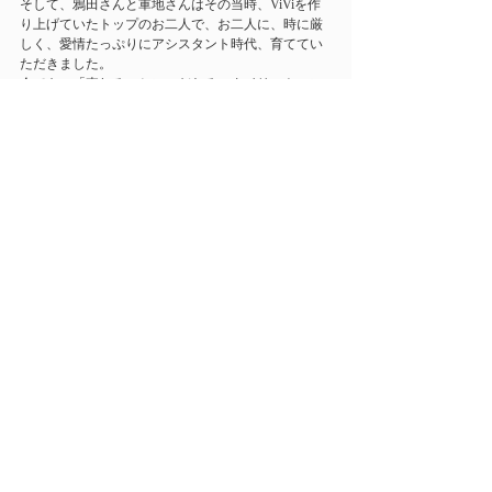
そして、鴉田さんと軍地さんはその当時、ViViを作
り上げていたトップのお二人で、お二人に、時に厳
しく、愛情たっぷりにアシスタント時代、育ててい
ただきました。
今でも、「売れることにこだわるスタイリスト」に
なったのは、このお二人のおかげだと思っています
☺️🙏🏻
そして、現在のViViの編集長の岩田さん。私が独立
した時。ViViでは「ひらひらミニ」とか
「LA girl」というのがトレンドで、とってもガーリ
ーな雑誌でした。
自分自身のFashionとあまりにも違うので、どう組ん
で良いのかわからず、スランプに陥っていた
時。。。。岩田さんが、「俺は女の子の服はよくわ
からないけど、由香梨ちゃんの私服はカッコよく
て、俺は好きだけどね〜」と、言ってくれました。
それがきっかけで、何かが吹っ切れて、自分らしい
スタイリング、私らしいスタイリストになろうと思
えたのです。。。。それから、COOL系の企画を何
本も岩田さんと一緒に作りました。今の私があるの
はみなさんのおかげです。。。。