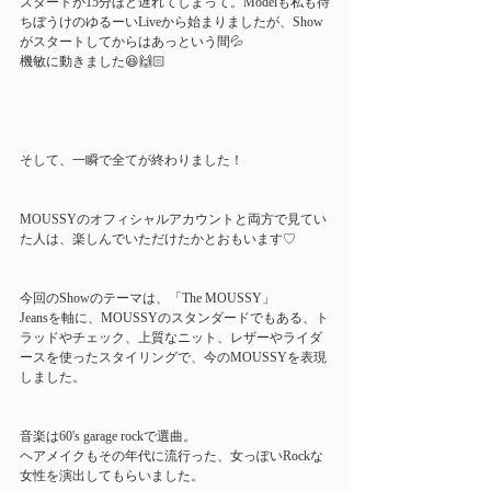
スタートが15分ほど遅れてしまって。Modelも私も待
ちぼうけのゆるーいLiveから始まりましたが、Show
がスタートしてからはあっという間💦
機敏に動きました😆🙌🏻
そして、一瞬で全てが終わりました！
MOUSSYのオフィシャルアカウントと両方で見てい
た人は、楽しんでいただけたかとおもいます♡
今回のShowのテーマは、「The MOUSSY」
Jeansを軸に、MOUSSYのスタンダードでもある、ト
ラッドやチェック、上質なニット、レザーやライダ
ースを使ったスタイリングで、今のMOUSSYを表現
しました。
音楽は60's garage rockで選曲。
ヘアメイクもその年代に流行った、女っぽいRockな
女性を演出してもらいました。