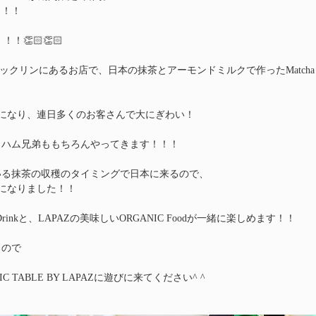
！！！
！👏🏻👏🏻
ブルックリンにあるお店で、日本の抹茶とアーモンドミルクで作ったMatcha L
話題になり、連日多くのお客さんで大にぎわい！
ラハム兄弟ももちろんやってきます！！！
いる抹茶の収穫のタイミングで日本に来るので、
事になりました！！
rinkと、LAPAZの美味しいORGANIC Foodが一緒に楽しめます！！
るので
IC TABLE BY LAPAZに遊びに来てください^ ^