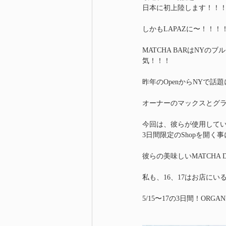
日本に初上陸します！！
しかもLAPAZに〜！！！！！
MATCHA BARはNYの
気！！！
昨年のOpenからNYで
オーナーのマックスとグ
今回は、彼らが使用して
3日間限定のShopを開く
彼らの美味しいMATCHA D
私も、16、17はお店にい
5/15〜17の3日間！ORGAN