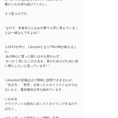
暖かい心を持ち続けていたい。
そう思うのです。
 なので、衣食住どんなお仕事でも常に考えているこ
とは一緒なんですよね♡
 LAPAZを作り、Lifestylistとなり7年の時が経ちまし
た。
 あの時心に誓った願いは今も変わらず。
 せっかく頂いたこの人生を。世のため人のために使
い果たしたいと思っています^ ^ 
 Lifestylistの定義はまだ簡単に説明できませんが。
「生き方」「哲学」を持ったスタイリストなのでは
ないかと、最近確信を持ち始めています。 
いわゆる
クライアントの意向に沿ってスタイリングするので
はなく。 