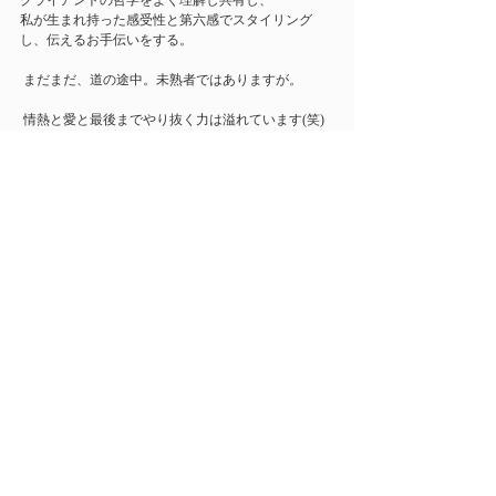
クライアントの哲学をよく理解し共有し、
私が生まれ持った感受性と第六感でスタイリング
し、伝えるお手伝いをする。 
 まだまだ、道の途中。未熟者ではありますが。 
 情熱と愛と最後までやり抜く力は溢れています(笑)
 これからも。 
SLEEPINGTOKYOとSUENOTOKYO
そして、大田由香梨をよろしくお願いいたしま
す！！ 
http://sleepingtokyo.com/
最新記事
すべて表示