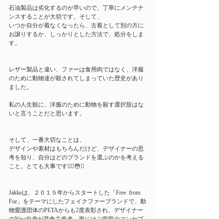
石油製品は劣化するのが早いので、丁寧にメンテナ
ンスすることが大切です。そして、
いつか自分が着なくなったら、古着として別の方に
お譲りするか、しっかりとした方法で、処分をしま
す。
レザー製品と違い、ファーは食用肉ではなく、洋服
のために動物達が殺されてしまっていた歴史があり
ました。
私の人生観に、洋服のために動物を殺す選択肢はな
いと言うことだと思います。
そして、一番大切なことは、
デザインや素材はもちろんだけど、デザイナーの思
考を知り、自分はどのブランドを選ぶのかを考える
こと。とても大事です☝🏻😳✨
Jakkeは、２０１５年からスタートした「Free  from 
Fur」をテーマにしたフェイクファーブランドで、動
物愛護団体のPETAからも2度表彰され、デザイナー