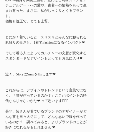
のNina自身が菜食主義者。更にはご両親のコンセプ
チュアルアートへの愛や、古着への情熱をもって生
まれ育った、まさに、私がしっくりとくるブラン
ド。
価格も適正で、とても上質。
とにかく着ていると、スリスリとみんなに触られる
肌触りの良さと、1着でFashionになるインパクト❤︎
そして着る人によってカルチャーの文脈が変化する
スタンダードなデザインもとってもお気に入り❤︎ 
近々、StoryにSnapをUpします❤︎
これからは、デザインやトレンドという言葉ではな
く、「誰が作っているのか？」ここがポイントの時
代なんじゃないかな❤︎ って思います👍🏻✨
是非、皆さんが着ているブランドのデザイナーがど
んな事を日々大切にして、どんな思いで服を作って
いるのか？　調べてみると、よりブランドのことが
好きになれるかもしれません ❤︎  