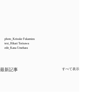
photo_Keisuke Fukamizu
text_Hikari Torisawa
edit_Kana Umehara
最新記事
すべて表示