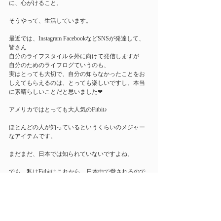
に、心がけること。
そうやって、生活しています。
最近では、Instagram FacebookなどSNSが発達して、
皆さん
自分のライフスタイルを外に向けて発信しますが
自分のためのライフログていうのも、
実はとっても大切で、自分の知らなかったことをお
しえてもらえるのは、とっても楽しいですし、本当
に素晴らしいことだと思いました❤︎
アメリカではとっても大人気のFitbit♪
ほとんどの人が知っているというくらいのメジャー
なアイテムです。
まだまだ、日本では知られていないですよね。
でも、私はFitbitはこれから、日本中で愛されるので
はないかって思うのです。
何故なら、時代にすごく合っているから。
『自分のことを自分で知るという事』