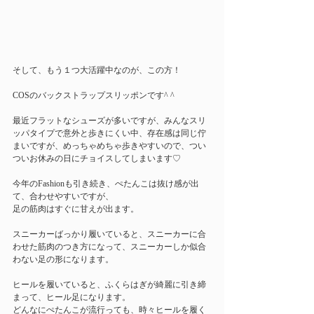
そして、もう１つ大活躍中なのが、この方！
COSのバックストラップスリッポンです^ ^
最近フラットなシューズが多いですが、みんなスリ
ッパタイプで意外と歩きにくい中、存在感は同じ佇
まいですが、めっちゃめちゃ歩きやすいので、つい
ついお休みの日にチョイスしてしまいます♡
今年のFashionも引き続き、ぺたんこは抜け感が出
て、合わせやすいですが、
足の筋肉はすぐに甘えが出ます。
スニーカーばっかり履いていると、スニーカーに合
わせた筋肉のつき方になって、スニーカーしか似合
わない足の形になります。
ヒールを履いていると、ふくらはぎが綺麗に引き締
まって、ヒール足になります。
どんなにぺたんこが流行っても、時々ヒールを履く