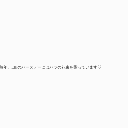
通り、毎年、Elliのバースデーにはバラの花束を贈っています♡