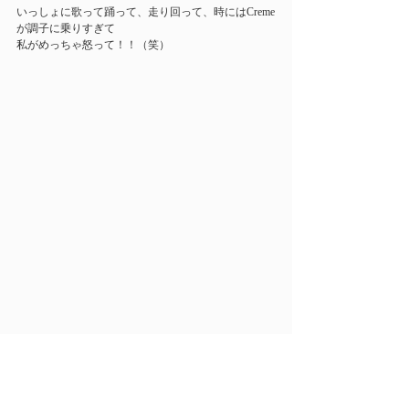
いっしょに歌って踊って、走り回って、時にはCreme
が調子に乗りすぎて
私がめっちゃ怒って！！（笑）
とにかく、最高です！！
Cremeは犬ではなく本当に我が家の大切な息子です♡