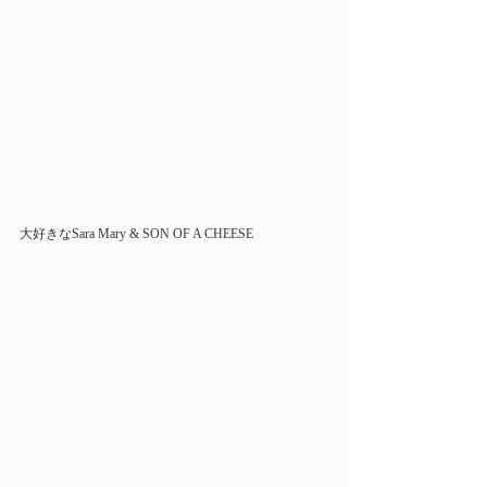
大好きなSara Mary & SON OF A CHEESE