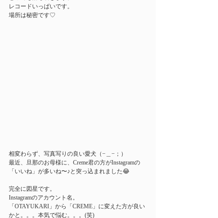
レコードいっぱいです。
場所は秘密です♡
相変わらず、写真写りの良い愛犬（−＿−；）
最近、旦那のお母様に、Creme君の方がInstagramの
「いいね」が多いね〜♪と突っ込まれました😂
完全に図星です。
Instagramのアカウント名。
「OTAYUKARI」から「CREME」に変えた方が良い
かと。。。本気で悩む。。。(笑)