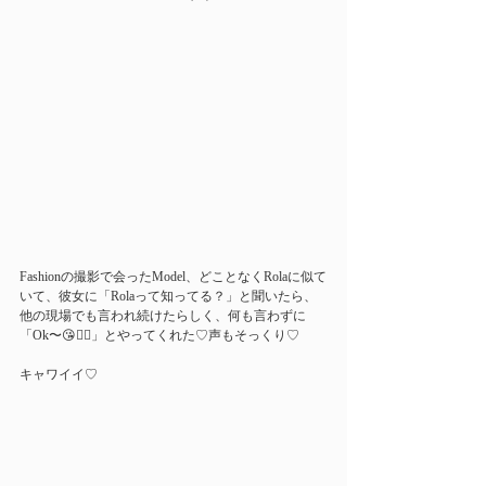
Fashionの撮影で会ったModel、どことなくRolaに似て
いて、彼女に「Rolaって知ってる？」と聞いたら、
他の現場でも言われ続けたらしく、何も言わずに
「Ok〜😘👌🏻」とやってくれた♡声もそっくり♡
キャワイイ♡