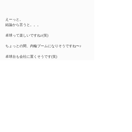
えーっと。
結論から言うと。。。
卓球って楽しいですね♪(笑)
ちょっとの間、内輪ブームになりそうですね〜♪
卓球台も会社に置くそうです(笑)
って、どーでも良いことだったりするのですが^ ^
渋谷卓球倶楽部で、このTシャツ着ている私を見た
ら、声かけてください( ´ ▽ ` )ﾉ
一緒に遊びましょ〜♪
#sus
#Sleepingtokyo
最新記事
すべて表示