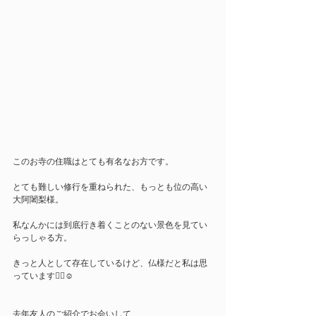
このお寺の住職はとても有名なお方です。
とても難しい修行を重ねられた、もっとも位の高い
大阿闍梨様。
私なんかには到底行き着くことのない景色を見てい
らっしゃる方。
きっと人として存在しているけど、仏様だと私は思
っています☝🏻☺️
去年友人のご紹介でお会いして、