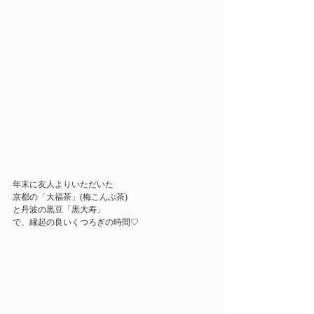
年末に友人よりいただいた
京都の「大福茶」(梅こんぶ茶)
と丹波の黒豆「黒大寿」
で、縁起の良いくつろぎの時間♡