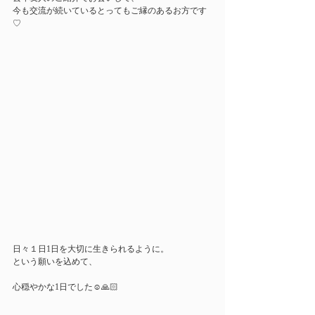
今も交流が続いているとってもご縁のあるお方です
♡
日々１日1日を大切に生きられるように。
という願いを込めて、
心穏やかな1日でした☺️🙏🏻