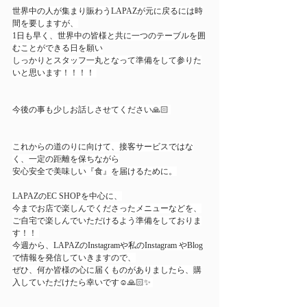
世界中の人が集まり賑わうLAPAZが元に戻るには時
間を要しますが、
1日も早く、世界中の皆様と共に一つのテーブルを囲
むことができる日を願い
しっかりとスタッフ一丸となって準備をして参りた
いと思います！！！！ 
今後の事も少しお話しさせてください🙏🏻 
これからの道のりに向けて、接客サービスではな
く、一定の距離を保ちながら
安心安全で美味しい『食』を届けるために。
LAPAZのEC SHOPを中心に、
今までお店で楽しんでくださったメニューなどを、
ご自宅で楽しんでいただけるよう準備をしておりま
す！！ 
今週から、LAPAZのInstagramや私のInstagram やBlog
で情報を発信していきますので、
ぜひ、何か皆様の心に届くものがありましたら、購
入していただけたら幸いです☺️🙏🏻✨ 