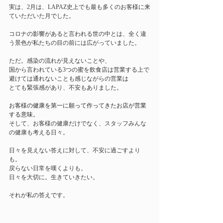
実は、2月は、LAPAZ史上でも最も多くのお客様に来
ていただいた月でした。
コロナの影響があると言われる世の中とは、全く違
う景色が私たちの目の前には広がっていました。
ただ。感染の流れが見えないことや、
国から言われている3つの蜜を飲食店は営業する上で
避けては通れないことも感じながらの営業は
とても緊張感があり、不安もありました。
お客様の健康を第一に願って作ってきたお店が営業
する意味。
そして、お客様の健康だけでなく、スタッフみんな
の健康も考える日々。
日々を見えない答えに対して、不安に過ごすより
も。
戻らない日常を嘆くよりも。
日々を大切に。生きていきたい。
それが私の答えです。