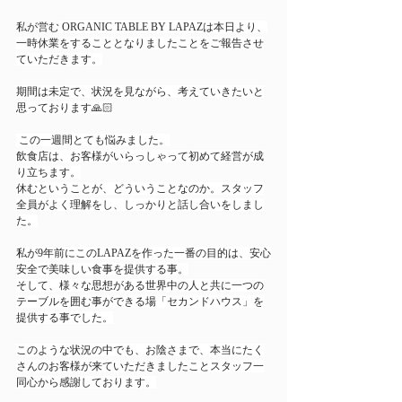
私が営む
 ORGANIC TABLE BY LAPAZは本日より、
一時休業をすることとなりましたことをご報告させ
ていただきます。
期間は未定で、状況を見ながら、考えていきたいと
思っております🙏🏻
 この一週間とても悩みました。
飲食店は、お客様がいらっしゃって初めて経営が成
り立ちます。
休むということが、どういうことなのか。スタッフ
全員がよく理解をし、しっかりと話し合いをしまし
た。
私が9年前にこのLAPAZを作った一番の目的は、安心
安全で美味しい食事を提供する事。
そして、様々な思想がある世界中の人と共に一つの
テーブルを囲む事ができる場「セカンドハウス」を
提供する事でした。
このような状況の中でも、お陰さまで、本当にたく
さんのお客様が来ていただきましたことスタッフ一
同心から感謝しております。