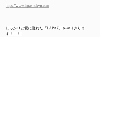
https://www.lapaz-tokyo.com
しっかりと愛に溢れた『LAPAZ』をやりきりま
す！！！ 
どうぞ、これからも日々発信して参りますので、よ
ろしくお願いいたします♥️ 
皆様🕊 愛に溢れた日々を！そして愛する人を守りま
しょう🕊
最新記事
すべて表示