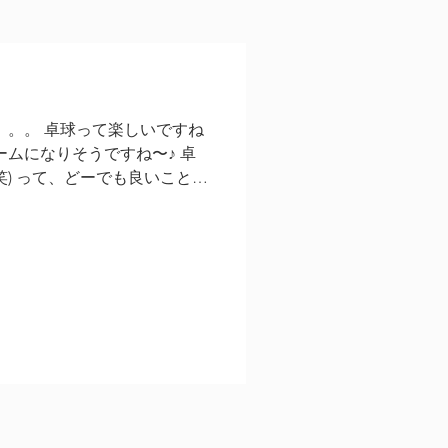
。。。 卓球って楽しいですね
ブームになりそうですね〜♪ 卓
笑) って、どーでも良いことだ
谷卓球倶楽部で、このTシャツ
さい( ´ ▽ `...