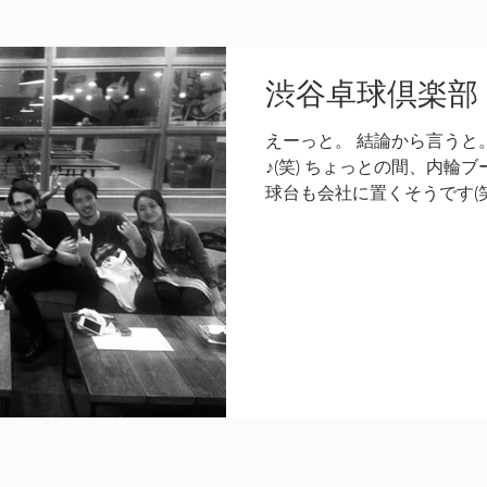
渋谷卓球倶楽部
えーっと。 結論から言うと
♪(笑) ちょっとの間、内輪
球台も会社に置くそうです(
ったりするのですが^ ^ 渋
着ている私を見たら、声かけてくだ