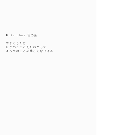
Kotonoha / 言の葉
やまとうたは
ひとのこころをたねとして
よろづのことの葉とぞなりける