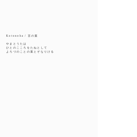
Kotonoha / 言の葉
やまとうたは
ひとのこころをたねとして
よろづのことの葉とぞなりける