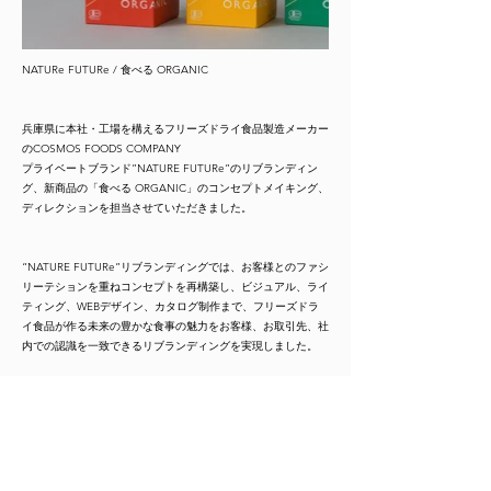
NATURe FUTURe / 食べる ORGANIC
兵庫県に本社・工場を構えるフリーズドライ食品製造メーカー
のCOSMOS FOODS COMPANY
プライベートブランド”NATURE FUTURe”のリブランディン
グ、新商品の「食べる ORGANIC」のコンセプトメイキング、
ディレクションを担当させていただきました。
“NATURE FUTURe”リブランディングでは、お客様とのファシ
リーテションを重ねコンセプトを再構築し、ビジュアル、ライ
ティング、WEBデザイン、カタログ制作まで、フリーズドラ
イ食品が作る未来の豊かな食事の魅力をお客様、お取引先、社
内での認識を一致できるリブランディングを実現しました。
新たに発売となった有機JIS認証取得のポタージュ「食べる
ORGANIC」では、 ロゴデザイン、ビジュアルパッケージデザ
イン、展示会什器制作、販促ツールと、これまでマーケットに
なかったオーガニックフリーズドライ商品の認知とCOSMOS
FOODS COMPANYの魅力を最大化させる為のディレクション
を担当させていただきました。